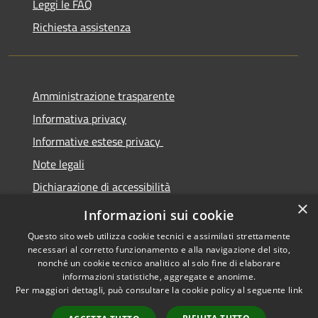
Leggi le FAQ
Richiesta assistenza
Amministrazione trasparente
Informativa privacy
Informative estese privacy
Note legali
Dichiarazione di accessibilità
×
Obbiettivi di Accessibilità
Informazioni sui cookie
Questo sito web utilizza cookie tecnici e assimilati strettamente
necessari al corretto funzionamento e alla navigazione del sito,
nonché un cookie tecnico analitico al solo fine di elaborare
informazioni statistiche, aggregate e anonime.
RSS
Copyright © 2026 • Comune di
Per maggiori dettagli, può consultare la cookie policy al seguente
link
Accessibilità
Torre De' Passeri • Powered by
Privacy
Municipium
Accesso
•