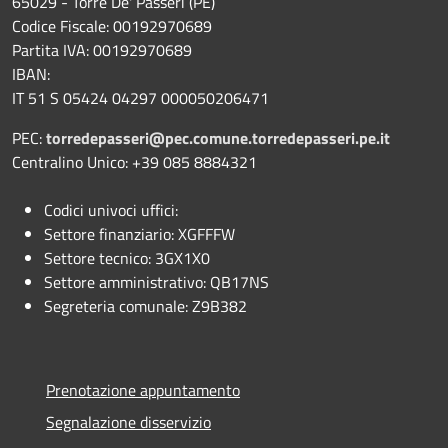
65029 - Torre De' Passeri (PE)
Codice Fiscale: 00192970689
Partita IVA: 00192970689
IBAN:
IT 51 S 05424 04297 000050206471
PEC:
torredepasseri@pec.comune.torredepasseri.pe.it
Centralino Unico: +39 085 8884321
Codici univoci uffici:
Settore finanziario: XGFFFW
Settore tecnico: 3GX1X0
Settore amministrativo: QB17NS
Segreteria comunale: Z9B382
Prenotazione appuntamento
Segnalazione disservizio