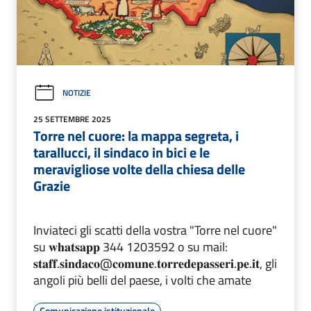
NOTIZIE
25 SETTEMBRE 2025
Torre nel cuore: la mappa segreta, i
tarallucci, il sindaco in bici e le
meravigliose volte della chiesa delle
Grazie
Inviateci gli scatti della vostra "Torre nel cuore"
su 𝐰𝐡𝐚𝐭𝐬𝐚𝐩𝐩 344 1203592 o su mail:
𝐬𝐭𝐚𝐟𝐟.𝐬𝐢𝐧𝐝𝐚𝐜𝐨@𝐜𝐨𝐦𝐮𝐧𝐞.𝐭𝐨𝐫𝐫𝐞𝐝𝐞𝐩𝐚𝐬𝐬𝐞𝐫𝐢.𝐩𝐞.𝐢𝐭, gli
angoli più belli del paese, i volti che amate
Comunicazione istituzionale