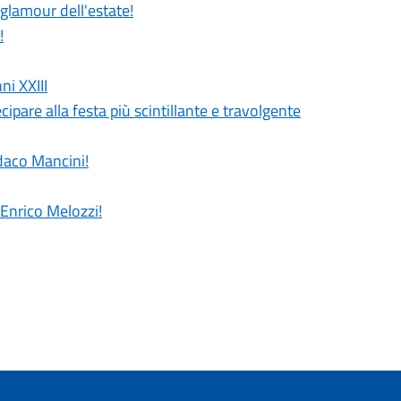
 glamour dell'estate!
!
ni XXIII
cipare alla festa più scintillante e travolgente
ndaco Mancini!
 Enrico Melozzi!