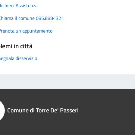
Richiedi Assistenza
Chiama il comune 085.8884321
Prenota un appuntamento
lemi in città
Segnala disservizio
Comune di Torre De' Passeri