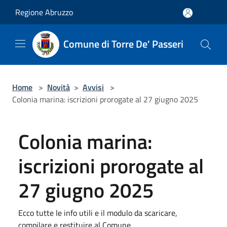
Salta al contenuto principale
Regione Abruzzo
Comune di Torre De' Passeri
Home
>
Novità
>
Avvisi
>
Colonia marina: iscrizioni prorogate al 27 giugno 2025
Colonia marina:
iscrizioni prorogate al
27 giugno 2025
Ecco tutte le info utili e il modulo da scaricare,
compilare e restituire al Comune