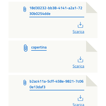
18d30232-bb38-4141-a2a1-72
30b0254dde
PDF
Scarica
copertina
PDF
Scarica
b2ac411a-5cff-458e-9821-7c06
0e13daf3
PDF
Scarica