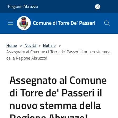
Salta al contenuto principale
Regione Abruzzo
Comune di Torre De' Passeri
Home
>
Novità
>
Notizie
>
Assegnato al Comune di Torre de' Passeri il nuovo stemma
della Regione Abruzzo!
Assegnato al Comune
di Torre de' Passeri il
nuovo stemma della
Regione Abruzzo!