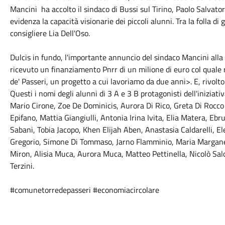
Mancini ha accolto il sindaco di Bussi sul Tirino, Paolo Salvato
evidenza la capacità visionarie dei piccoli alunni. Tra la folla di
consigliere Lia Dell'Oso.
Dulcis in fundo, l'importante annuncio del sindaco Mancini al
ricevuto un finanziamento Pnrr di un milione di euro col quale r
de' Passeri, un progetto a cui lavoriamo da due anni>. E, rivolto a
Questi i nomi degli alunni di 3 A e 3 B protagonisti dell'iniziati
Mario Cirone, Zoe De Dominicis, Aurora Di Rico, Greta Di Rocc
Epifano, Mattia Giangiulli, Antonia Irina Ivita, Elia Matera, Ebr
Sabani, Tobia Jacopo, Khen Elijah Aben, Anastasia Caldarelli, E
Gregorio, Simone Di Tommaso, Jarno Flamminio, Maria Marganell
Miron, Alisia Muca, Aurora Muca, Matteo Pettinella, Nicolò Sal
Terzini.
#comunetorredepasseri
#economiacircolare