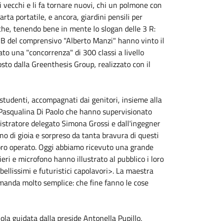
i vecchi e li fa tornare nuovi, chi un polmone con
arta portatile, e ancora, giardini pensili per
iche, tenendo bene in mente lo slogan delle 3 R:
A e B del comprensivo "Alberto Manzi" hanno vinto il
ato una "concorrenza" di 300 classi a livello
sto dalla Greenthesis Group, realizzato con il
 studenti, accompagnati dai genitori, insieme alla
e Pasqualina Di Paolo che hanno supervisionato
inistratore delegato Simona Grossi e dall'ingegner
no di gioia e sorpreso da tanta bravura di questi
l loro operato. Oggi abbiamo ricevuto una grande
ri e microfono hanno illustrato al pubblico i loro
ellissimi e futuristici capolavori>. La maestra
omanda molto semplice: che fine fanno le cose
ola guidata dalla preside Antonella Pupillo,