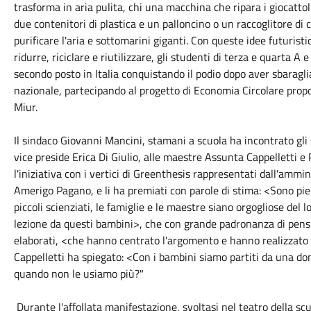
trasforma in aria pulita, chi una macchina che ripara i giocattol
due contenitori di plastica e un palloncino o un raccoglitore di c
purificare l'aria e sottomarini giganti. Con queste idee futurist
ridurre, riciclare e riutilizzare, gli studenti di terza e quarta 
secondo posto in Italia conquistando il podio dopo aver sbaragli
nazionale, partecipando al progetto di Economia Circolare propo
Miur.
Il sindaco Giovanni Mancini, stamani a scuola ha incontrato gli
vice preside Erica Di Giulio, alle maestre Assunta Cappelletti 
l'iniziativa con i vertici di Greenthesis rappresentati dall'amm
Amerigo Pagano, e li ha premiati con parole di stima: <Sono pie
piccoli scienziati, le famiglie e le maestre siano orgogliose de
lezione da questi bambini>, che con grande padronanza di pensie
elaborati, <che hanno centrato l'argomento e hanno realizzato b
Cappelletti ha spiegato: <Con i bambini siamo partiti da una d
quando non le usiamo più?"
Durante l'affollata manifestazione, svoltasi nel teatro della scu