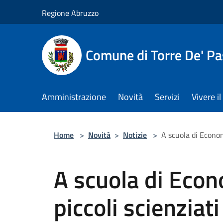
Salta al contenuto principale
Regione Abruzzo
Comune di Torre De' Pa
Amministrazione
Novità
Servizi
Vivere 
Home
>
Novità
>
Notizie
>
A scuola di Econom
A scuola di Econ
piccoli scienziat