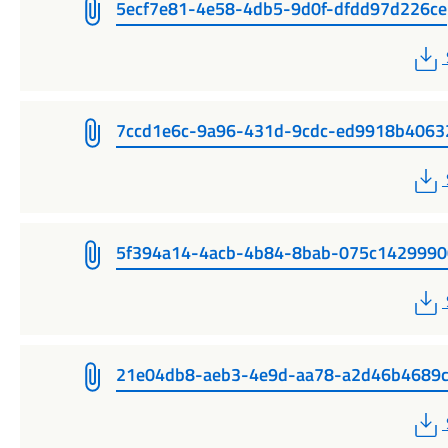
5ecf7e81-4e58-4db5-9d0f-dfdd97d226ce
7ccd1e6c-9a96-431d-9cdc-ed9918b4063
5f394a14-4acb-4b84-8bab-075c1429990
21e04db8-aeb3-4e9d-aa78-a2d46b4689