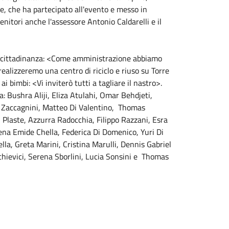
re, che ha partecipato all'evento e messo in
 genitori anche l'assessore Antonio Caldarelli e il
la cittadinanza: <Come amministrazione abbiamo
ealizzeremo una centro di riciclo e riuso su Torre
i bimbi: <Vi inviterò tutti a tagliare il nastro>.
va: Bushra Aliji, Eliza Atulahi, Omar Behdjeti,
o Zaccagnini, Matteo Di Valentino, Thomas
u Plaste, Azzurra Radocchia, Filippo Razzani, Esra
lena Emide Chella, Federica Di Domenico, Yuri Di
a, Greta Marini, Cristina Marulli, Dennis Gabriel
chievici, Serena Sborlini, Lucia Sonsini e Thomas