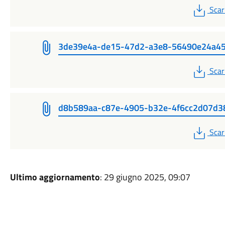
PDF
Scar
3de39e4a-de15-47d2-a3e8-56490e24a45
PDF
Scar
d8b589aa-c87e-4905-b32e-4f6cc2d07d3
PDF
Scar
Ultimo aggiornamento
: 29 giugno 2025, 09:07