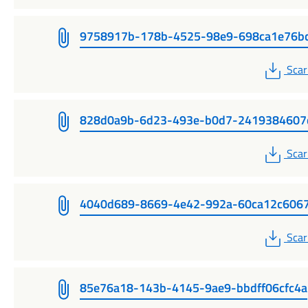
9758917b-178b-4525-98e9-698ca1e76b
PDF
Scar
828d0a9b-6d23-493e-b0d7-2419384607
PDF
Scar
4040d689-8669-4e42-992a-60ca12c606
PDF
Scar
85e76a18-143b-4145-9ae9-bbdff06cfc4a