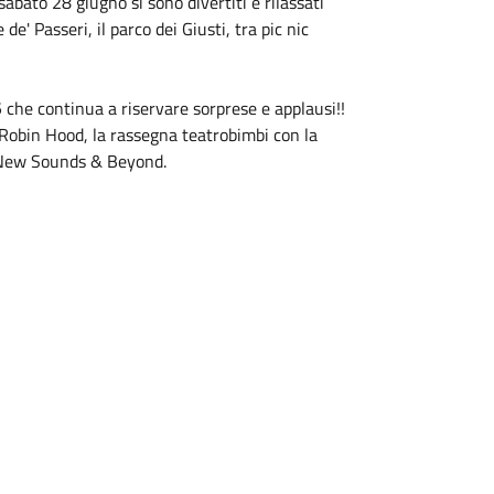
sabato 28 giugno si sono divertiti e rilassati
 de' Passeri, il parco dei Giusti, tra pic nic
che continua a riservare sorprese e applausi!!
a Robin Hood, la rassegna teatrobimbi con la
le New Sounds & Beyond.