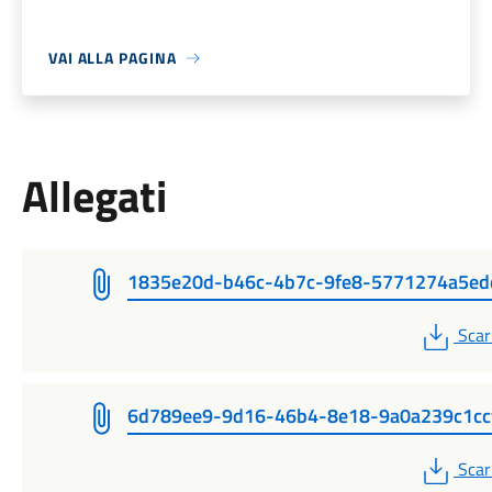
VAI ALLA PAGINA
Allegati
1835e20d-b46c-4b7c-9fe8-5771274a5ed
PDF
Scar
6d789ee9-9d16-46b4-8e18-9a0a239c1cc
PDF
Scar