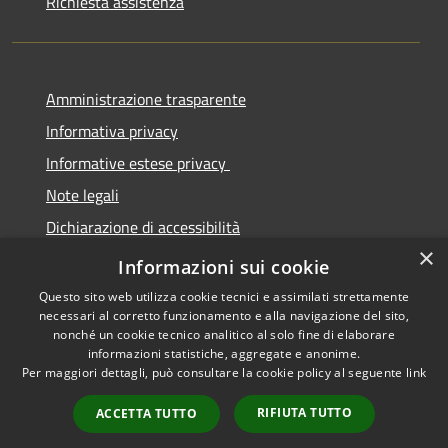
Richiesta assistenza
Amministrazione trasparente
Informativa privacy
Informative estese privacy
Note legali
Dichiarazione di accessibilità
×
Obbiettivi di Accessibilità
Informazioni sui cookie
Questo sito web utilizza cookie tecnici e assimilati strettamente
necessari al corretto funzionamento e alla navigazione del sito,
nonché un cookie tecnico analitico al solo fine di elaborare
informazioni statistiche, aggregate e anonime.
RSS
Copyright © 2026 • Comune di
Per maggiori dettagli, può consultare la cookie policy al seguente
link
Accessibilità
Torre De' Passeri • Powered by
Privacy
Municipium
Accesso
•
RIFIUTA TUTTO
ACCETTA TUTTO
Cookie
redazione