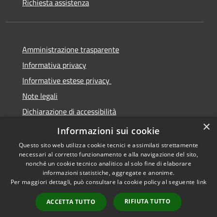
Richiesta assistenza
Amministrazione trasparente
Informativa privacy
Informative estese privacy
Note legali
Dichiarazione di accessibilità
×
Obbiettivi di Accessibilità
Informazioni sui cookie
Questo sito web utilizza cookie tecnici e assimilati strettamente
necessari al corretto funzionamento e alla navigazione del sito,
nonché un cookie tecnico analitico al solo fine di elaborare
informazioni statistiche, aggregate e anonime.
RSS
Copyright © 2026 • Comune di
Per maggiori dettagli, può consultare la cookie policy al seguente
link
Accessibilità
Torre De' Passeri • Powered by
Privacy
Municipium
Accesso
•
RIFIUTA TUTTO
ACCETTA TUTTO
Cookie
redazione