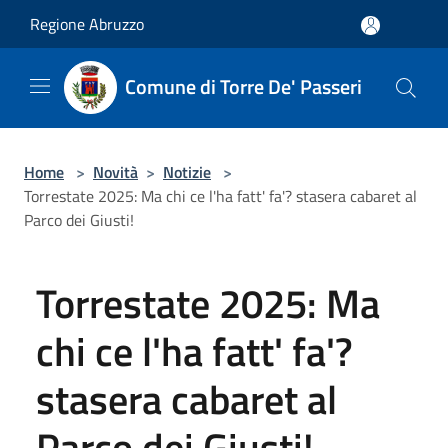
Salta al contenuto principale
Regione Abruzzo
Comune di Torre De' Passeri
Home
>
Novità
>
Notizie
>
Torrestate 2025: Ma chi ce l'ha fatt' fa'? stasera cabaret al
Parco dei Giusti!
Torrestate 2025: Ma
chi ce l'ha fatt' fa'?
stasera cabaret al
Parco dei Giusti!