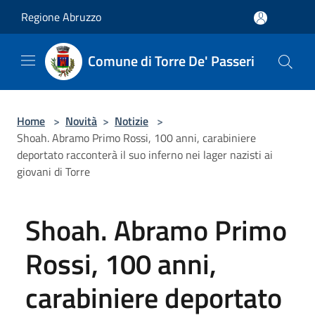
Salta al contenuto principale
Regione Abruzzo
Comune di Torre De' Passeri
Home
>
Novità
>
Notizie
>
Shoah. Abramo Primo Rossi, 100 anni, carabiniere
deportato racconterà il suo inferno nei lager nazisti ai
giovani di Torre
Shoah. Abramo Primo
Rossi, 100 anni,
carabiniere deportato