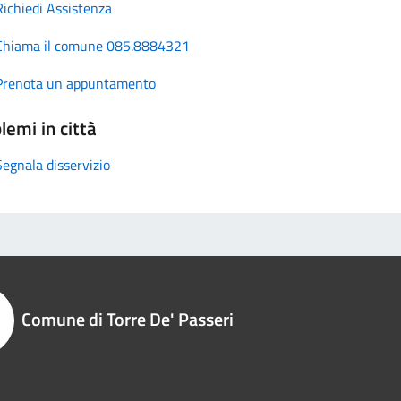
Richiedi Assistenza
Chiama il comune 085.8884321
Prenota un appuntamento
lemi in città
Segnala disservizio
Comune di Torre De' Passeri