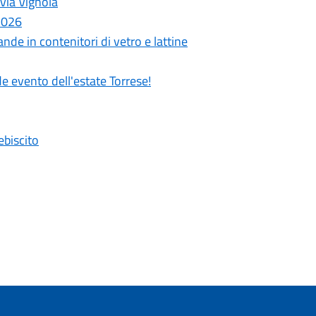
 via Vignola
 2026
nde in contenitori di vetro e lattine
de evento dell'estate Torrese!
ebiscito