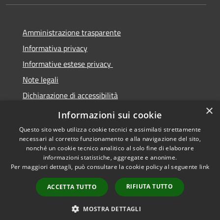
Amministrazione trasparente
Informativa privacy
Informative estese privacy
Note legali
Dichiarazione di accessibilità
×
Obbiettivi di Accessibilità
Informazioni sui cookie
Questo sito web utilizza cookie tecnici e assimilati strettamente
necessari al corretto funzionamento e alla navigazione del sito,
nonché un cookie tecnico analitico al solo fine di elaborare
informazioni statistiche, aggregate e anonime.
RSS
Copyright © 2026 • Comune di
Per maggiori dettagli, può consultare la cookie policy al seguente
link
Accessibilità
Torre De' Passeri • Powered by
Privacy
Municipium
Accesso
•
RIFIUTA TUTTO
ACCETTA TUTTO
Cookie
redazione
Mappa del sito
MOSTRA DETTAGLI