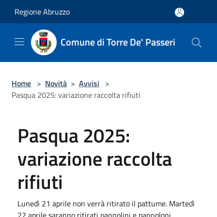
Salta al contenuto principale
Regione Abruzzo
Comune di Torre De' Passeri
Home
>
Novità
>
Avvisi
>
Pasqua 2025: variazione raccolta rifiuti
Pasqua 2025:
variazione raccolta
rifiuti
Lunedì 21 aprile non verrà ritirato il pattume. Martedì
22 aprile saranno ritirati pannolini e pannoloni,