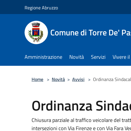
Salta al contenuto principale
Regione Abruzzo
Comune di Torre De' Pa
Amministrazione
Novità
Servizi
Vivere 
Home
>
Novità
>
Avvisi
>
Ordinanza Sindaca
Ordinanza Sinda
Chiusura parziale al traffico veicolare del tra
intersezioni con Via Firenze e con Via Fara Vec