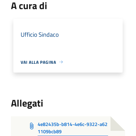
A cura di
Ufficio Sindaco
VAI ALLA PAGINA
Allegati
4e82435b-b814-4e6c-9322-a62
1109bcb89