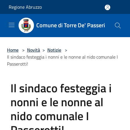
Salta al contenuto principale
Regione Abruzzo
Comune di Torre De' Passeri
Home
>
Novità
>
Notizie
>
Il sindaco festeggia i nonni e le nonne al nido comunale I
Passerotti!
Il sindaco festeggia i
nonni e le nonne al
nido comunale I
Passerotti!