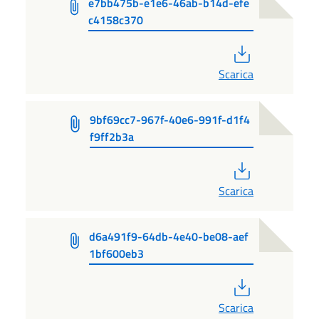
e7bb475b-e1e6-46ab-b14d-efe
c4158c370
PDF
Scarica
9bf69cc7-967f-40e6-991f-d1f4
f9ff2b3a
PDF
Scarica
d6a491f9-64db-4e40-be08-aef
1bf600eb3
PDF
Scarica