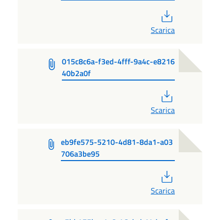
PDF
Scarica
015c8c6a-f3ed-4fff-9a4c-e8216
40b2a0f
PDF
Scarica
eb9fe575-5210-4d81-8da1-a03
706a3be95
PDF
Scarica