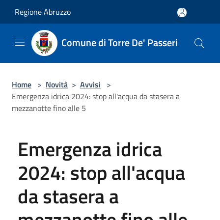
Salta al contenuto principale
Regione Abruzzo
Comune di Torre De' Passeri
Home
>
Novità
>
Avvisi
>
Emergenza idrica 2024: stop all'acqua da stasera a
mezzanotte fino alle 5
Emergenza idrica
2024: stop all'acqua
da stasera a
mezzanotte fino alle