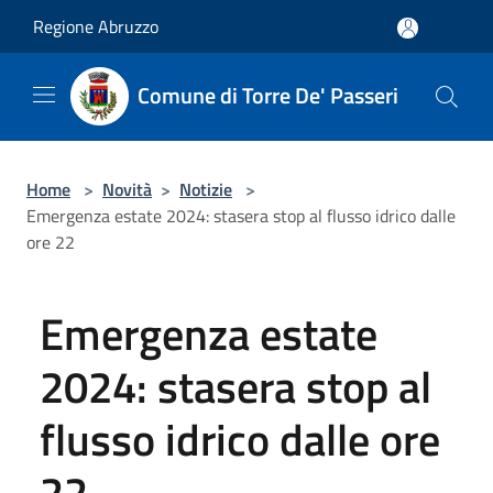
Salta al contenuto principale
Regione Abruzzo
Comune di Torre De' Passeri
Home
>
Novità
>
Notizie
>
Emergenza estate 2024: stasera stop al flusso idrico dalle
ore 22
Emergenza estate
2024: stasera stop al
flusso idrico dalle ore
22