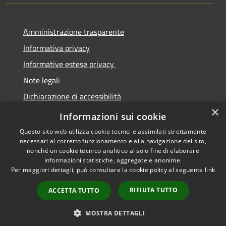
Amministrazione trasparente
Informativa privacy
Informative estese privacy
Note legali
Dichiarazione di accessibilità
×
Obbiettivi di Accessibilità
Informazioni sui cookie
Questo sito web utilizza cookie tecnici e assimilati strettamente
necessari al corretto funzionamento e alla navigazione del sito,
nonché un cookie tecnico analitico al solo fine di elaborare
informazioni statistiche, aggregate e anonime.
RSS
Copyright © 2026 • Comune di
Per maggiori dettagli, può consultare la cookie policy al seguente
link
Accessibilità
Torre De' Passeri • Powered by
Privacy
Municipium
Accesso
•
RIFIUTA TUTTO
ACCETTA TUTTO
Cookie
redazione
Mappa del sito
MOSTRA DETTAGLI