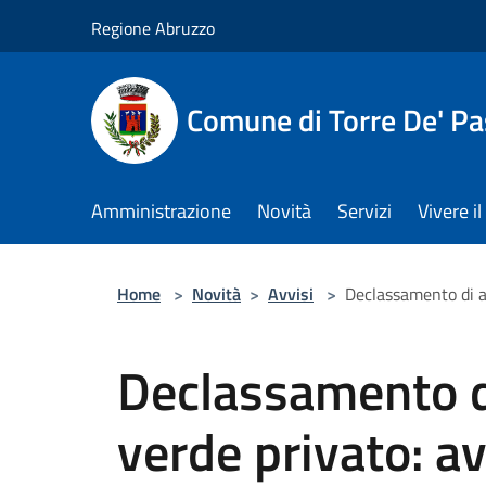
Salta al contenuto principale
Regione Abruzzo
Comune di Torre De' Pa
Amministrazione
Novità
Servizi
Vivere 
Home
>
Novità
>
Avvisi
>
Declassamento di ar
Declassamento di
verde privato: a