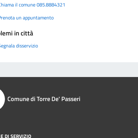
Chiama il comune 085.8884321
Prenota un appuntamento
lemi in città
Segnala disservizio
Comune di Torre De' Passeri
E DI SERVIZIO