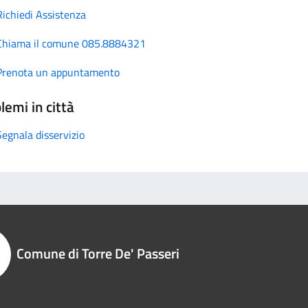
Richiedi Assistenza
Chiama il comune 085.8884321
Prenota un appuntamento
lemi in città
Segnala disservizio
Comune di Torre De' Passeri