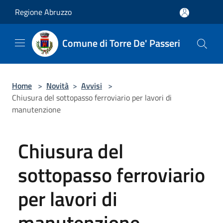
Salta al contenuto principale
Regione Abruzzo
Comune di Torre De' Passeri
Home
>
Novità
>
Avvisi
>
Chiusura del sottopasso ferroviario per lavori di
manutenzione
Chiusura del
sottopasso ferroviario
per lavori di
manutenzione