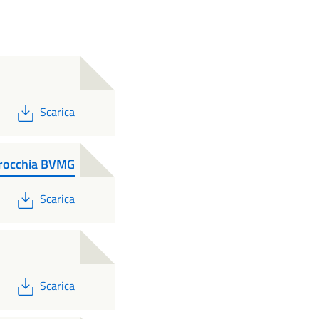
PDF
Scarica
rrocchia BVMG
PDF
Scarica
PDF
Scarica