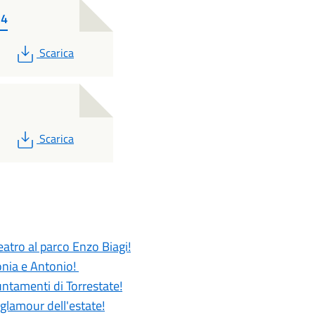
b4
PDF
Scarica
PDF
Scarica
atro al parco Enzo Biagi!
Sonia e Antonio!
untamenti di Torrestate!
 glamour dell'estate!