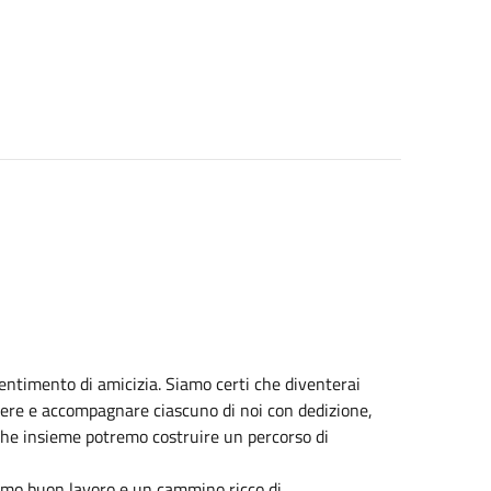
entimento di amicizia. Siamo certi che diventerai
nere e accompagnare ciascuno di noi con dedizione,
 che insieme potremo costruire un percorso di
iamo buon lavoro e un cammino ricco di