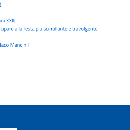
!
ni XXIII
cipare alla festa più scintillante e travolgente
ndaco Mancini!