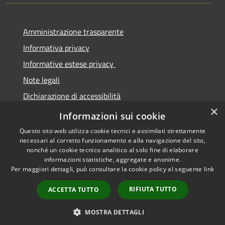
Amministrazione trasparente
Informativa privacy
Informative estese privacy
Note legali
Dichiarazione di accessibilità
×
Obbiettivi di Accessibilità
Informazioni sui cookie
Questo sito web utilizza cookie tecnici e assimilati strettamente
necessari al corretto funzionamento e alla navigazione del sito,
nonché un cookie tecnico analitico al solo fine di elaborare
informazioni statistiche, aggregate e anonime.
RSS
Copyright © 2026 • Comune di
Per maggiori dettagli, può consultare la cookie policy al seguente
link
Accessibilità
Torre De' Passeri • Powered by
Privacy
Municipium
Accesso
•
RIFIUTA TUTTO
ACCETTA TUTTO
Cookie
redazione
Mappa del sito
MOSTRA DETTAGLI