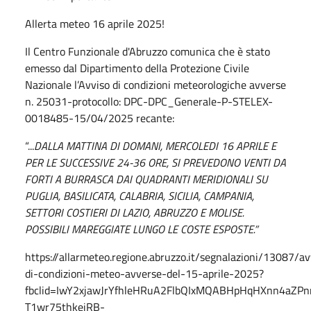
Allerta meteo 16 aprile 2025!
Il Centro Funzionale d'Abruzzo comunica che è stato
emesso dal Dipartimento della Protezione Civile
Nazionale l’Avviso di condizioni meteorologiche avverse
n. 25031-protocollo: DPC-DPC_Generale-P-STELEX-
0018485-15/04/2025 recante:
“...
DALLA MATTINA DI DOMANI, MERCOLEDI 16 APRILE E
PER LE SUCCESSIVE 24-36 ORE, SI PREVEDONO VENTI DA
FORTI A BURRASCA DAI QUADRANTI MERIDIONALI SU
PUGLIA, BASILICATA, CALABRIA, SICILIA, CAMPANIA,
SETTORI COSTIERI DI LAZIO, ABRUZZO E MOLISE.
POSSIBILI MAREGGIATE LUNGO LE COSTE ESPOSTE.”
https://allarmeteo.regione.abruzzo.it/segnalazioni/13087/av
di-condizioni-meteo-avverse-del-15-aprile-2025?
fbclid=IwY2xjawJrYfhleHRuA2FlbQIxMQABHpHqHXnn4aZ
T1wr75thkeiRB-