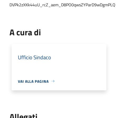
DVPk2zXKk44uU_rcZ_aem_D8PO0qwsZYParD9wDgmPLQ
A cura di
Ufficio Sindaco
VAI ALLA PAGINA
Allegati