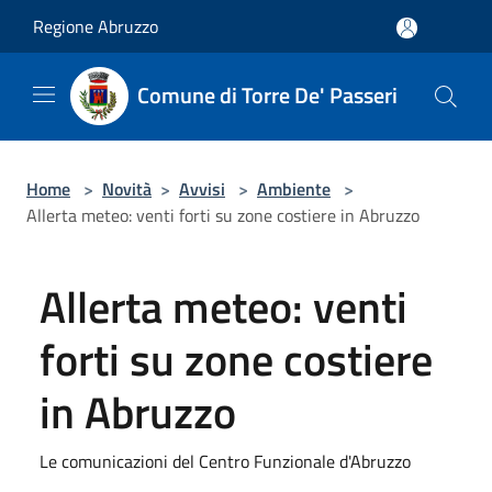
Salta al contenuto principale
Regione Abruzzo
Comune di Torre De' Passeri
Home
>
Novità
>
Avvisi
>
Ambiente
>
Allerta meteo: venti forti su zone costiere in Abruzzo
Allerta meteo: venti
forti su zone costiere
in Abruzzo
Le comunicazioni del Centro Funzionale d'Abruzzo